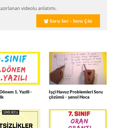
azırlanan videolu anlatımı.
Soru Sor - Soru Çöz
 Dönem 1. Yazili -
Işçi Havuz Problemleri Soru
ik
çözümü - şenol Hoca