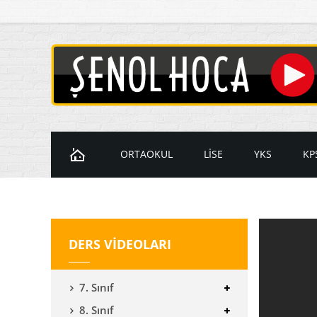
ORTAOKUL
LİSE
YKS
KP
Ders Videoları
Ders Videoları
Ders Videol
D
7. Sınıf Videoları
9. Sınıf Videoları
Temel Matem
K
DERS VİDEOLARI
8. Sınıf Videoları
10. Sınıf Videoları
İleri Matema
11. Sınıf Videoları
YKS Geometr
7. Sınıf
12. Sınıf Videoları
8. Sınıf