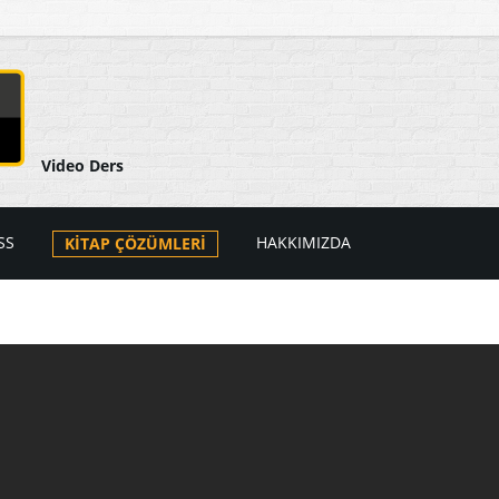
Video Ders
SS
HAKKIMIZDA
KİTAP ÇÖZÜMLERİ
arı
ers Videoları
atik
PSS Videoları
tik
i