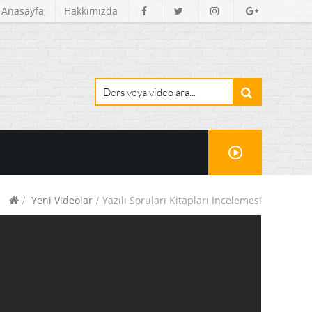
Anasayfa
Hakkımızda
Yeni Videolar
Yazılı Soruları Kitapları Incelemesi