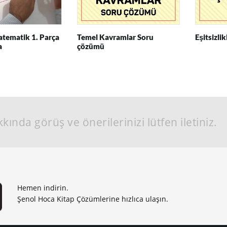
tematik 1. Parça
Temel Kavramlar Soru
Eşitsizlik
a
çözümü
kında görüş ve önerilerinizi lütfen iletiniz.
Hemen indirin.
Şenol Hoca Kitap Çözümlerine hızlıca ulaşın.