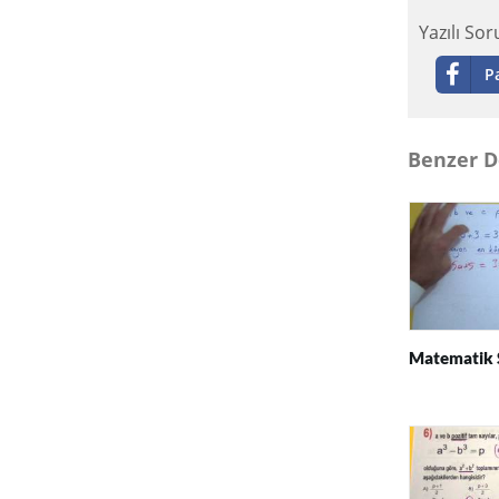
Yazılı So
P
Benzer D
Matematik 