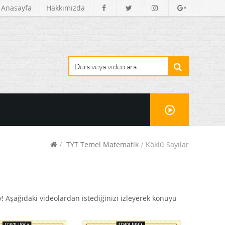
Anasayfa
Hakkımızda
TYT Temel Matematik
Köklü Sayılar
y! Aşağıdaki videolardan istediğinizi izleyerek konuyu