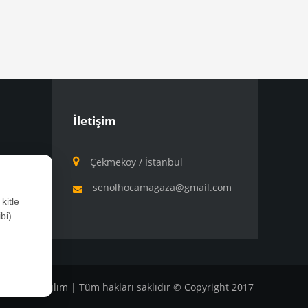
İletişim
Çekmeköy / İstanbul
senolhocamagaza@gmail.com
kitle
bi)
ılım
4M Yazılım
| Tüm hakları saklıdır © Copyright 2017