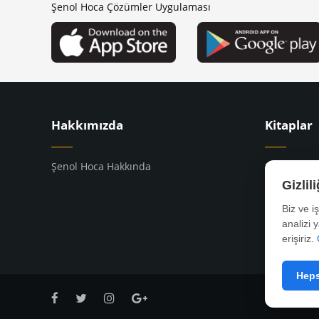
Şenol Hoca Çözümler Uygulaması
Hakkımızda
Kitaplar
Şenol Hoca Hakkında
8. Sınıf Kit
9. Sınıf Kit
Gizlil
10. Sınıf Ki
Biz ve i
YKS Kitapla
analizi 
erişiriz.
Heps