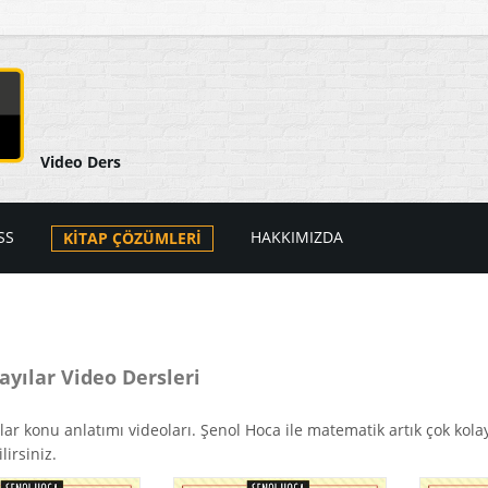
Video Ders
SS
HAKKIMIZDA
KİTAP ÇÖZÜMLERİ
arı
ers Videoları
atik
PSS Videoları
ayılar Video Dersleri
tik
i
lar konu anlatımı videoları. Şenol Hoca ile matematik artık çok kola
lirsiniz.