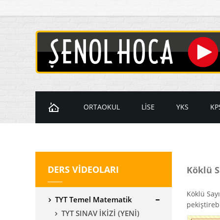
ORTAOKUL
LİSE
YKS
KP
Ders Videoları
Ders Videoları
Ders Videol
D
7. Sınıf Videoları
9. Sınıf Videoları
Temel Matem
K
DERS VİDEOLARI
Köklü S
8. Sınıf Videoları
10. Sınıf Videoları
İleri Matema
11. Sınıf Videoları
YKS Geometr
Köklü Sayı
TYT Temel Matematik
12. Sınıf Videoları
pekiştirebi
TYT SINAV İKİZİ (YENİ)