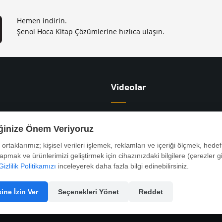
Hemen indirin.
Şenol Hoca Kitap Çözümlerine hızlıca ulaşın.
Videolar
apları
9. Sınıf Ders Videoları
apları
10. Sınıf Ders Videoları
iğinize Önem Veriyoruz
tapları
YKS Ders Videoları
ş ortaklarımız; kişisel verileri işlemek, reklamları ve içeriği ölçmek, hedef 
rı
KPSS Ders Videoları
yapmak ve ürünlerimizi geliştirmek için cihazınızdaki bilgilere (çerezler gi
Gizlilik Politikamızı
inceleyerek daha fazla bilgi edinebilirsiniz.
ine İzin Ver
Seçenekleri Yönet
Reddet
Tasarım ve Yaz