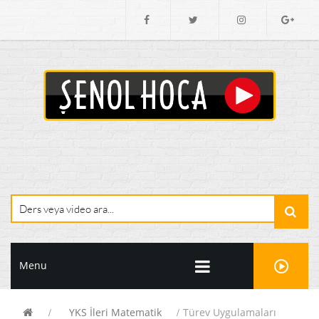
Menu
YKS İleri Matematik
Türev Uygulamaları