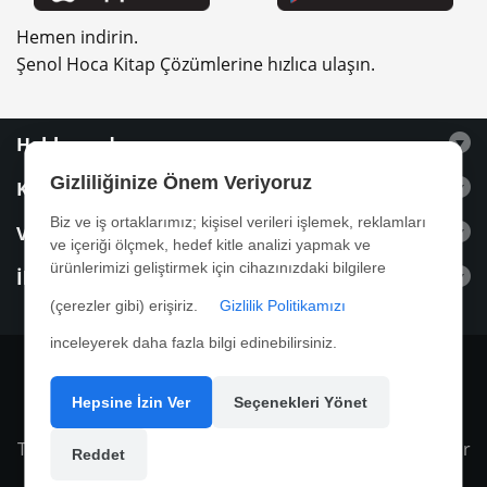
Hemen indirin.
Şenol Hoca Kitap Çözümlerine hızlıca ulaşın.
Hakkımızda
Gizliliğinize Önem Veriyoruz
Kitaplar
Biz ve iş ortaklarımız; kişisel verileri işlemek, reklamları
Videolar
ve içeriği ölçmek, hedef kitle analizi yapmak ve
ürünlerimizi geliştirmek için cihazınızdaki bilgilere
İletişim
(çerezler gibi) erişiriz.
Gizlilik Politikamızı
inceleyerek daha fazla bilgi edinebilirsiniz.
Hepsine İzin Ver
Seçenekleri Yönet
Tasarım ve Yazılım
4M Yazılım
| Tüm hakları saklıdır
Reddet