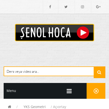
Menu
YKS Geometri
Açıortay