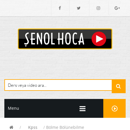
Menu
Kpss
Bölme Bölünebilme