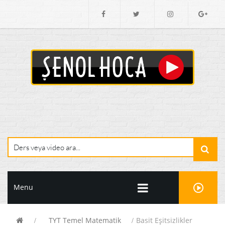
Menu
TYT Temel Matematik
Basit Eşitsizlikler