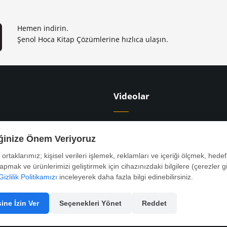
Hemen indirin.
Şenol Hoca Kitap Çözümlerine hızlıca ulaşın.
Videolar
apları
9. Sınıf Ders Videoları
apları
10. Sınıf Ders Videoları
iğinize Önem Veriyoruz
tapları
YKS Ders Videoları
ş ortaklarımız; kişisel verileri işlemek, reklamları ve içeriği ölçmek, hedef 
rı
KPSS Ders Videoları
yapmak ve ürünlerimizi geliştirmek için cihazınızdaki bilgilere (çerezler gi
Gizlilik Politikamızı
inceleyerek daha fazla bilgi edinebilirsiniz.
ine İzin Ver
Seçenekleri Yönet
Reddet
Tasarım ve Yaz