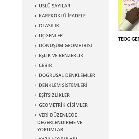
ÜSLÜ SAYILAR
KAREKÖKLÜ İFADELE
OLASILIK
ÜÇGENLER
TEOG GE
DÖNÜŞÜM GEOMETRİSİ
EŞLİK VE BENZERLİK
CEBİR
DOĞRUSAL DENKLEMLER
DENKLEM SİSTEMLERİ
EŞİTSİZLİKLER
GEOMETRİK CİSİMLER
VERİ DÜZENLEÖE
DEĞERLENDİRME VE
YORUMLAR