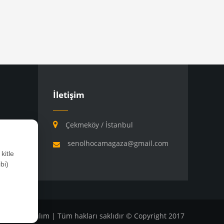
İletişim
Çekmeköy / İstanbul
senolhocamagaza@gmail.com
kitle
bi)
ılım
4M Yazılım
| Tüm hakları saklıdır © Copyright 2017