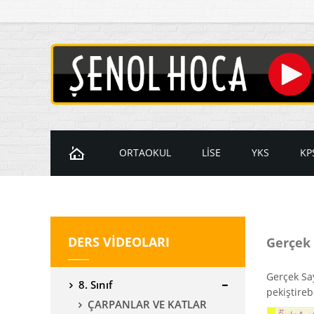
ORTAOKUL
LİSE
YKS
KP
Ders Videoları
Ders Videoları
Ders Videol
D
7. Sınıf Videoları
9. Sınıf Videoları
Temel Matem
K
DERS VİDEOLARI
Gerçek 
8. Sınıf Videoları
10. Sınıf Videoları
İleri Matema
11. Sınıf Videoları
YKS Geometr
Gerçek Say
8. Sınıf
12. Sınıf Videoları
pekiştirebi
ÇARPANLAR VE KATLAR