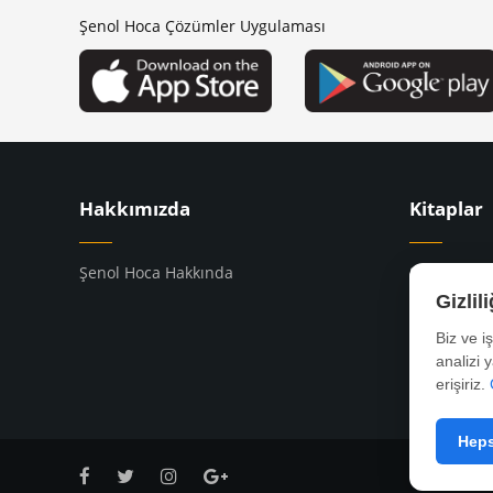
Şenol Hoca Çözümler Uygulaması
Hakkımızda
Kitaplar
Şenol Hoca Hakkında
8. Sınıf Kit
9. Sınıf Kit
Gizlil
10. Sınıf Ki
Biz ve i
YKS Kitapla
analizi 
erişiriz.
Heps