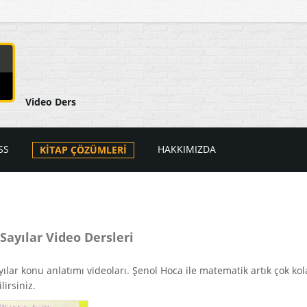
Video Ders
SS
HAKKIMIZDA
KİTAP ÇÖZÜMLERİ
arı
ers Videoları
atik
PSS Videoları
Sayılar Video Dersleri
tik
i
ılar konu anlatımı videoları. Şenol Hoca ile matematik artık çok kol
lirsiniz.