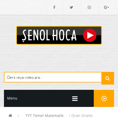
Menu
TYT Temel Matematik
Oran Orantı