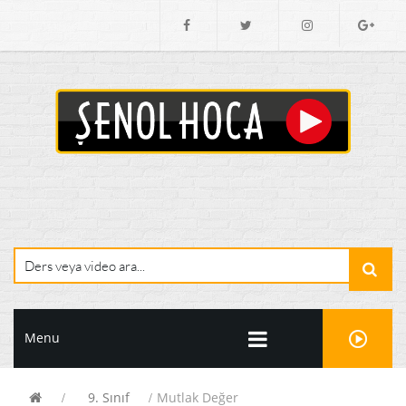
Menu
9. Sınıf
Mutlak Değer