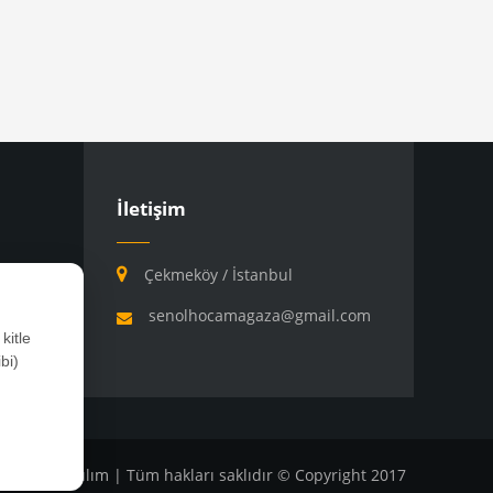
İletişim
Çekmeköy / İstanbul
senolhocamagaza@gmail.com
kitle
bi)
ılım
4M Yazılım
| Tüm hakları saklıdır © Copyright 2017