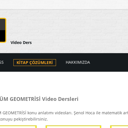
Video Ders
SS
HAKKIMIZDA
KİTAP ÇÖZÜMLERİ
arı
ers Videoları
atik
PSS Videoları
M GEOMETRİSİ Video Dersleri
tik
i
EOMETRİSİ konu anlatımı videoları. Şenol Hoca ile matematik artık 
konuyu pekiştirebilirsiniz.