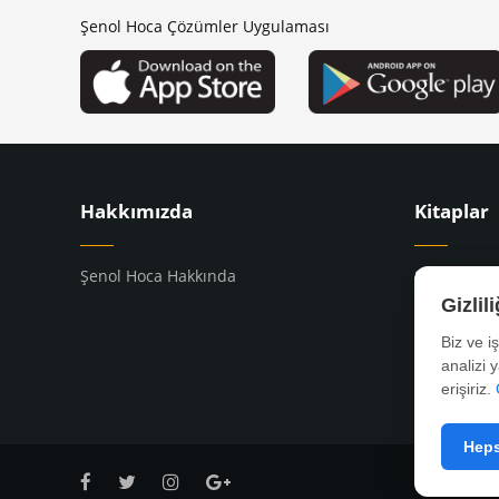
Şenol Hoca Çözümler Uygulaması
Hakkımızda
Kitaplar
Şenol Hoca Hakkında
8. Sınıf Kit
9. Sınıf Kit
Gizlil
10. Sınıf Ki
Biz ve i
YKS Kitapla
analizi 
erişiriz.
Heps