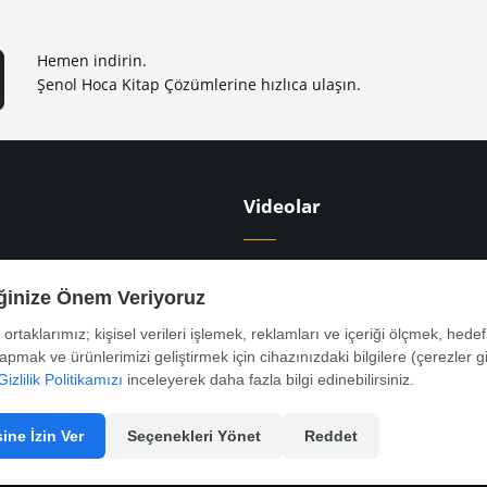
Hemen indirin.
Şenol Hoca Kitap Çözümlerine hızlıca ulaşın.
Videolar
apları
9. Sınıf Ders Videoları
apları
10. Sınıf Ders Videoları
iğinize Önem Veriyoruz
tapları
YKS Ders Videoları
ş ortaklarımız; kişisel verileri işlemek, reklamları ve içeriği ölçmek, hedef 
rı
KPSS Ders Videoları
yapmak ve ürünlerimizi geliştirmek için cihazınızdaki bilgilere (çerezler gi
Gizlilik Politikamızı
inceleyerek daha fazla bilgi edinebilirsiniz.
ine İzin Ver
Seçenekleri Yönet
Reddet
Tasarım ve Yaz