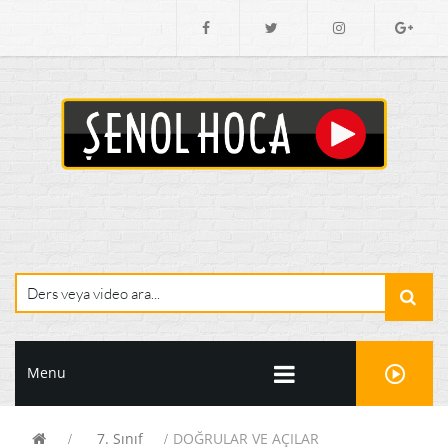
Menu
7. Sınıf
DOĞRULAR VE AÇILAR