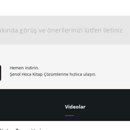
kında görüş ve önerilerinizi lütfen iletiniz.
Hemen indirin.
Şenol Hoca Kitap Çözümlerine hızlıca ulaşın.
Videolar
apları
9. Sınıf Ders Videoları