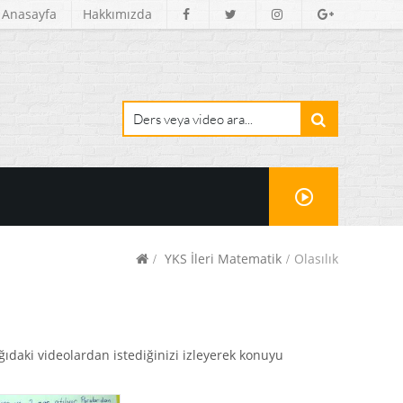
Anasayfa
Hakkımızda
YKS İleri Matematik
Olasılık
ağıdaki videolardan istediğinizi izleyerek konuyu