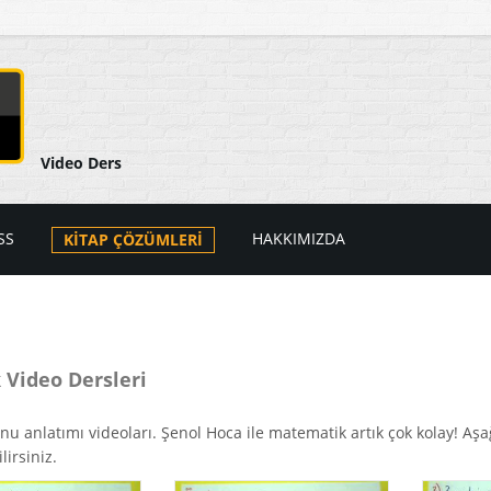
Video Ders
SS
HAKKIMIZDA
KİTAP ÇÖZÜMLERİ
arı
ers Videoları
atik
PSS Videoları
k Video Dersleri
tik
i
onu anlatımı videoları. Şenol Hoca ile matematik artık çok kolay! Aş
lirsiniz.