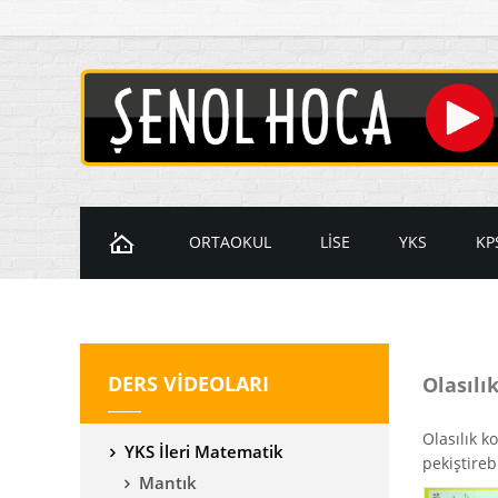
ORTAOKUL
LİSE
YKS
KP
Ders Videoları
Ders Videoları
Ders Videol
D
7. Sınıf Videoları
9. Sınıf Videoları
Temel Matem
K
DERS VİDEOLARI
Olasılı
8. Sınıf Videoları
10. Sınıf Videoları
İleri Matema
11. Sınıf Videoları
YKS Geometr
Olasılık k
YKS İleri Matematik
12. Sınıf Videoları
pekiştirebi
Mantık