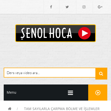
Menu
TAM SAYILARLA ÇARPMA BÖLME VE İŞLEMLER