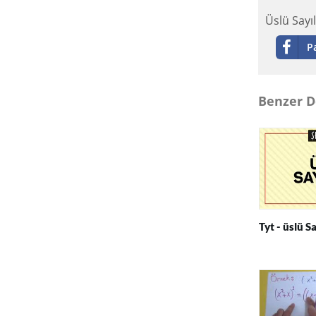
Üslü Sayı
P
Benzer D
Tyt - üslü Sa