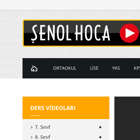
ORTAOKUL
LİSE
YKS
KP
Ders Videoları
Ders Videoları
Ders Videol
D
7. Sınıf Videoları
9. Sınıf Videoları
Temel Matem
K
DERS VİDEOLARI
8. Sınıf Videoları
10. Sınıf Videoları
İleri Matema
11. Sınıf Videoları
YKS Geometr
7. Sınıf
12. Sınıf Videoları
8. Sınıf