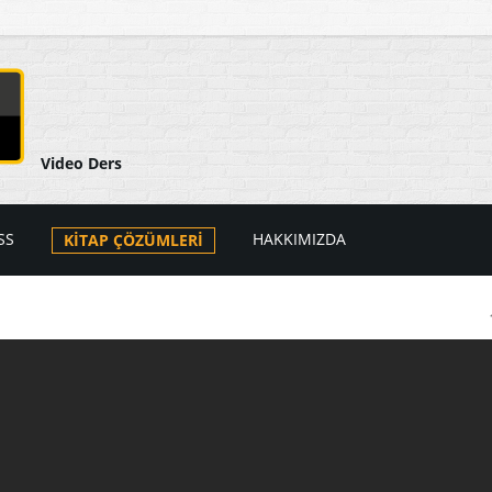
Video Ders
SS
HAKKIMIZDA
KİTAP ÇÖZÜMLERİ
arı
ers Videoları
atik
PSS Videoları
tik
i