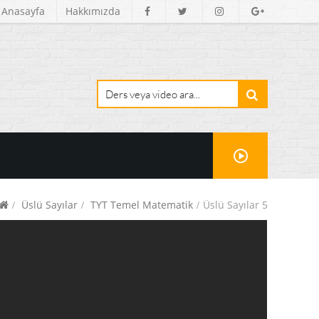
Anasayfa
Hakkımızda
Üslü Sayılar
TYT Temel Matematik
Üslü Sayılar 5