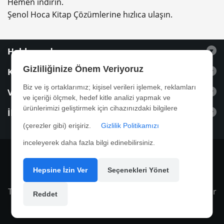
Hemen indirin.
Şenol Hoca Kitap Çözümlerine hızlıca ulaşın.
Hakkımızda
Gizliliğinize Önem Veriyoruz
Kitaplar
Biz ve iş ortaklarımız; kişisel verileri işlemek, reklamları
Videolar
ve içeriği ölçmek, hedef kitle analizi yapmak ve
ürünlerimizi geliştirmek için cihazınızdaki bilgilere
İletişim
(çerezler gibi) erişiriz.
Gizlilik Politikamızı
inceleyerek daha fazla bilgi edinebilirsiniz.
Hepsine İzin Ver
Seçenekleri Yönet
Tasarım ve Yazılım
4M Yazılım
| Tüm hakları saklıdır
Reddet
© Copyright 2017