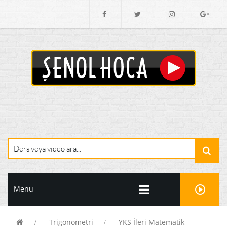
Menu
Trigonometri
YKS İleri Matematik