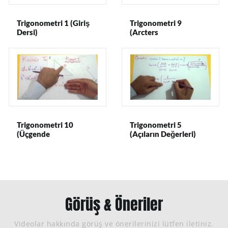
Trigonometri 1 (Giriş
Trigonometri 9
Dersi)
(Arcters
Trigonometrik)
Trigonometri 10
Trigonometri 5
(Üçgende
(Açıların Değerleri)
Trigonometrik
Bağıntılar)
Görüş & Öneriler
Videolar hakkında görüş ve önerilerinizi lütfen iletiniz.