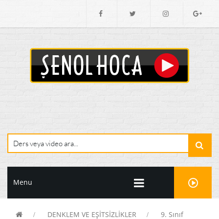
Menu
DENKLEM VE EŞİTSİZLİKLER
9. Sınıf