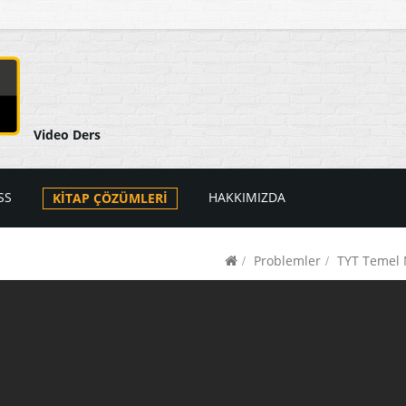
Video Ders
SS
HAKKIMIZDA
KİTAP ÇÖZÜMLERİ
Problemler
TYT Temel 
arı
ers Videoları
atik
PSS Videoları
tik
i