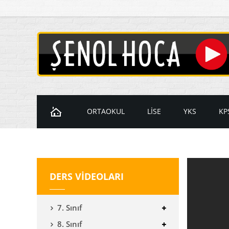
ORTAOKUL
LİSE
YKS
KP
Ders Videoları
Ders Videoları
Ders Videol
D
7. Sınıf Videoları
9. Sınıf Videoları
Temel Matem
K
DERS VİDEOLARI
8. Sınıf Videoları
10. Sınıf Videoları
İleri Matema
11. Sınıf Videoları
YKS Geometr
7. Sınıf
12. Sınıf Videoları
8. Sınıf