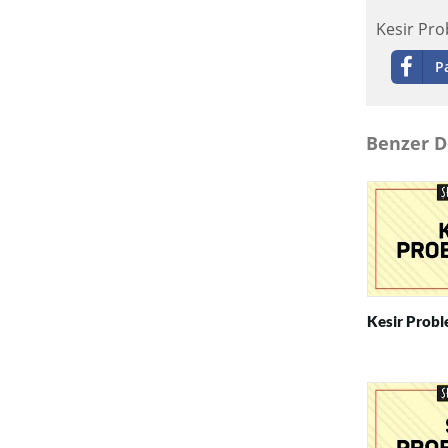
Kesir Pro
P
Benzer D
Kesir Proble