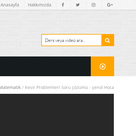
Anasayfa
Hakkımızda
Matematik
Kesir Problemleri Soru çözümü - şenol Hoca