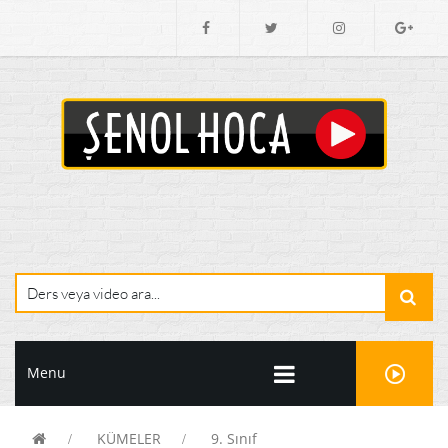
Menu
KÜMELER
9. Sınıf