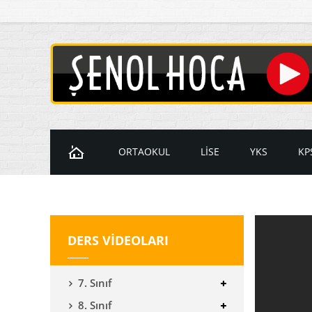
ORTAOKUL
LİSE
YKS
KP
Ders Videoları
Ders Videoları
Ders Videol
D
7. Sınıf Videoları
9. Sınıf Videoları
Temel Matem
K
DERS VİDEOLARI
8. Sınıf Videoları
10. Sınıf Videoları
İleri Matema
11. Sınıf Videoları
YKS Geometr
7. Sınıf
12. Sınıf Videoları
8. Sınıf