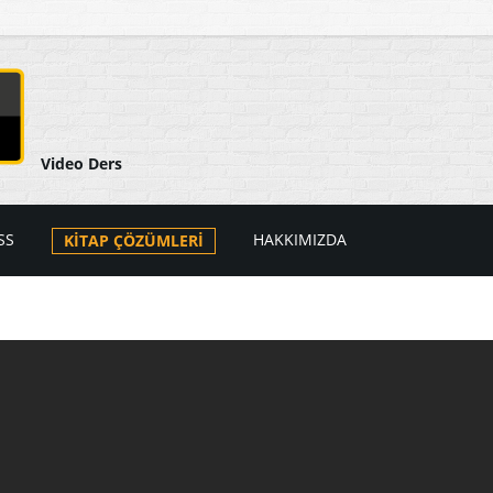
Video Ders
SS
HAKKIMIZDA
KİTAP ÇÖZÜMLERİ
arı
ers Videoları
atik
PSS Videoları
tik
i