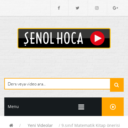
Menu
Yeni Videolar
9.sınıf Matematik Kitap önerisi