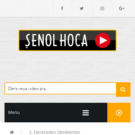
Menu
2. Dereceden Denklemler