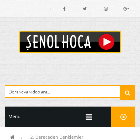
Menu
2. Dereceden Denklemler