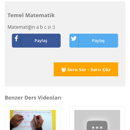
Temel Matematik
Matematiğin a b c si :)
Paylaş
Paylaş
Soru Sor - Soru Çöz
Benzer Ders Videoları