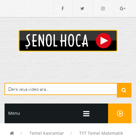
Menu
Temel Kavramlar
TYT Temel Matematik