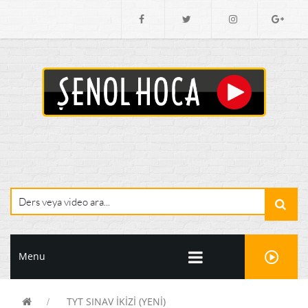
Menu
TYT SINAV İKİZİ (YENİ)