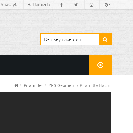
Anasayfa
Hakkımızda
Piramitler
YKS Geometri
Piramitte Hacim