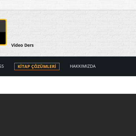
Video Ders
SS
HAKKIMIZDA
KİTAP ÇÖZÜMLERİ
arı
ers Videoları
atik
PSS Videoları
tik
i