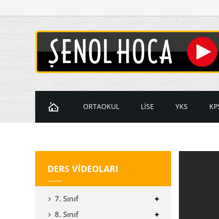
ORTAOKUL
LİSE
YKS
KP
Ders Videoları
Ders Videoları
Ders Videol
D
7. Sınıf Videoları
9. Sınıf Videoları
Temel Matem
K
DERS VİDEOLARI
8. Sınıf Videoları
10. Sınıf Videoları
İleri Matema
11. Sınıf Videoları
YKS Geometr
7. Sınıf
12. Sınıf Videoları
8. Sınıf