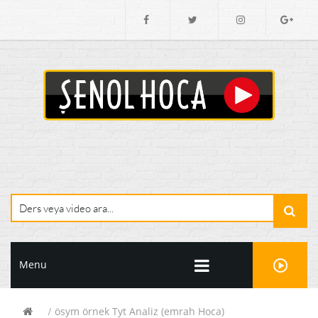
Menu
ösym örnek Tyt Analiz (emrah Hoca)