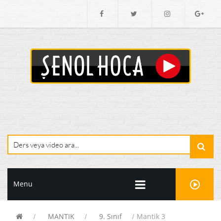
Menu
MANTIK
9. Sınıf
Mantik 3