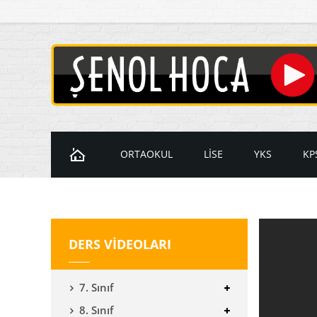
ORTAOKUL
LİSE
YKS
KP
Ders Videoları
Ders Videoları
Ders Videol
D
7. Sınıf Videoları
9. Sınıf Videoları
Temel Matem
K
DERS VİDEOLARI
8. Sınıf Videoları
10. Sınıf Videoları
İleri Matema
11. Sınıf Videoları
YKS Geometr
7. Sınıf
12. Sınıf Videoları
8. Sınıf