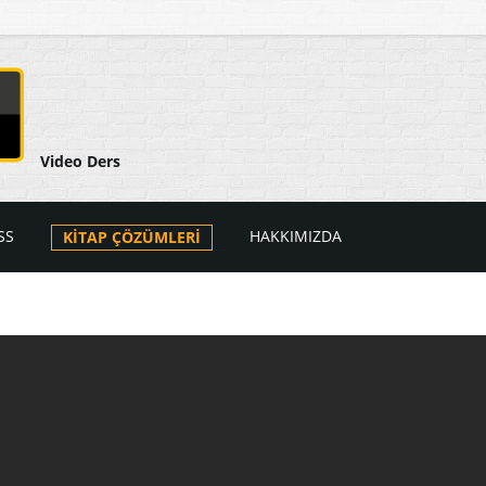
Video Ders
SS
HAKKIMIZDA
KİTAP ÇÖZÜMLERİ
arı
ers Videoları
atik
PSS Videoları
tik
i