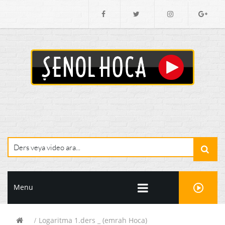
Menu
Logaritma 1.ders _ (emrah Hoca)