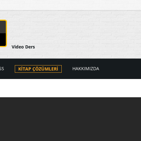
Video Ders
SS
HAKKIMIZDA
KİTAP ÇÖZÜMLERİ
arı
ers Videoları
atik
PSS Videoları
tik
i