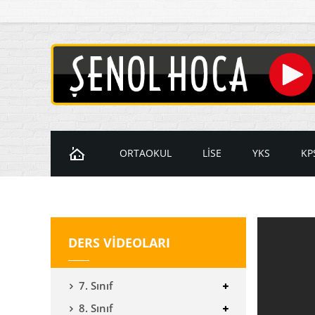
ORTAOKUL
LİSE
YKS
KP
Ders Videoları
Ders Videoları
Ders Videol
D
7. Sınıf Videoları
9. Sınıf Videoları
Temel Matem
K
DERS VİDEOLARI
8. Sınıf Videoları
10. Sınıf Videoları
İleri Matema
11. Sınıf Videoları
YKS Geometr
7. Sınıf
12. Sınıf Videoları
8. Sınıf