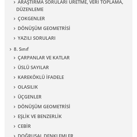
ARAŞTIRMA SORULARI ÜRETME, VERİ TOPLAMA,
DÜZENLEME
ÇOKGENLER
DÖNÜŞÜM GEOMETRİSİ
YAZILI SORULARI
8. Sınıf
ÇARPANLAR VE KATLAR
ÜSLÜ SAYILAR
KAREKÖKLÜ İFADELE
OLASILIK
ÜÇGENLER
DÖNÜŞÜM GEOMETRİSİ
EŞLİK VE BENZERLİK
CEBİR
DOĞRUSAL DENKLEMLER