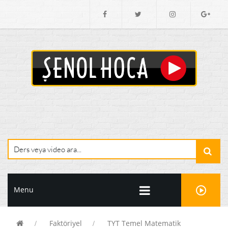
Menu
Faktöriyel
TYT Temel Matematik