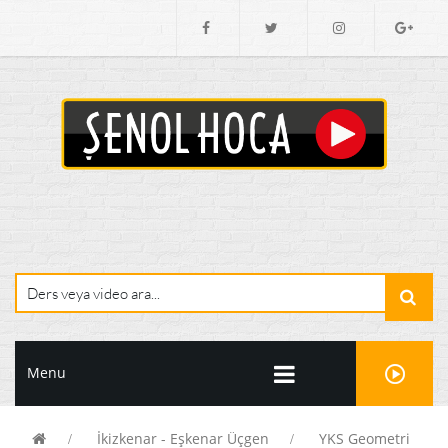
Menu
İkizkenar - Eşkenar Üçgen
YKS Geometri