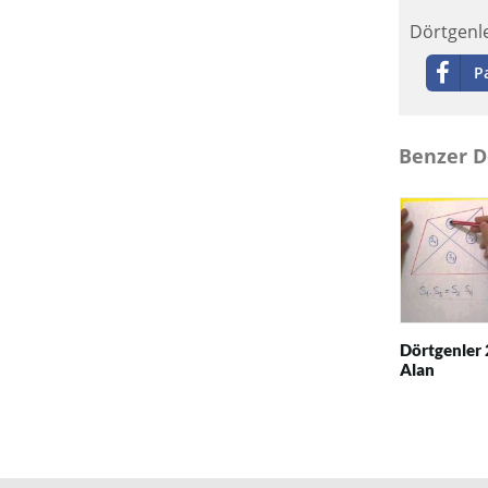
Dörtgenle
P
Benzer D
Dörtgenler 
Alan