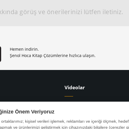
kında görüş ve önerilerinizi lütfen iletiniz.
Hemen indirin.
Şenol Hoca Kitap Çözümlerine hızlıca ulaşın.
Videolar
apları
9. Sınıf Ders Videoları
iğinize Önem Veriyoruz
apları
10. Sınıf Ders Videoları
tapları
YKS Ders Videoları
ş ortaklarımız; kişisel verileri işlemek, reklamları ve içeriği ölçmek, hedef 
rı
KPSS Ders Videoları
yapmak ve ürünlerimizi geliştirmek için cihazınızdaki bilgilere (çerezler gi