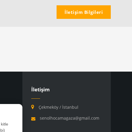
İletişim Bilgileri
İletişim
Çekmeköy / İstanbul
senolhocamagaza@gmail.com
kitle
bi)