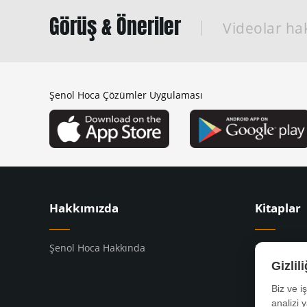
Görüş & Öneriler
Videolar hak
Şenol Hoca Çözümler Uygulaması
Hakkımızda
Kitaplar
Şenol Hoca Hakkında
8. Sınıf Kit
Gizlil
9. Sınıf Kit
10. Sınıf Ki
Biz ve i
YKS Kitapla
analizi 