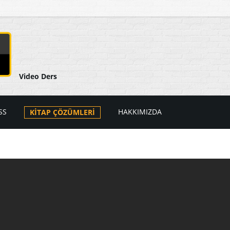
Video Ders
SS
HAKKIMIZDA
KİTAP ÇÖZÜMLERİ
arı
ers Videoları
atik
PSS Videoları
tik
i