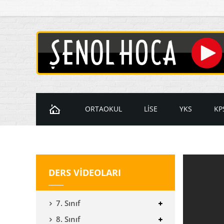
ORTAOKUL
LİSE
YKS
KP
Ders Videoları
Ders Videoları
Ders Videol
D
7. Sınıf Videoları
9. Sınıf Videoları
Temel Matem
K
DERS VİDEOLARI
8. Sınıf Videoları
10. Sınıf Videoları
İleri Matema
11. Sınıf Videoları
YKS Geometr
7. Sınıf
12. Sınıf Videoları
8. Sınıf