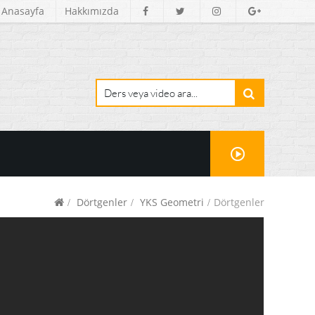
Anasayfa
Hakkımızda
Dörtgenler
YKS Geometri
Dörtgenler