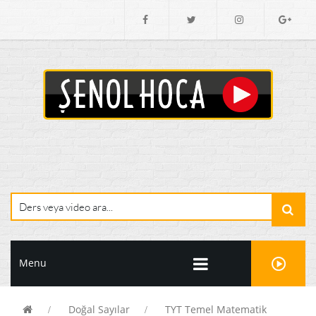
Menu
Doğal Sayılar
TYT Temel Matematik