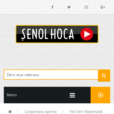
Menu
Çarpanlara Ayırma
YKS İleri Matematik