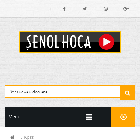
Menu
Kpss